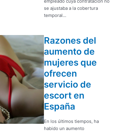
empleado cuya contratación no
se ajustaba a la cobertura
temporal…
Razones del
aumento de
mujeres que
ofrecen
servicio de
escort en
España
En los últimos tiempos, ha
habido un aumento